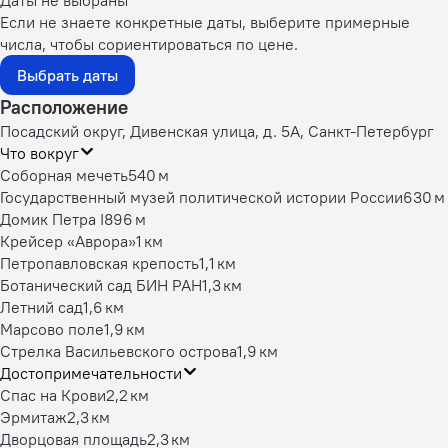
Если не знаете конкретные даты, выберите примерные
числа, чтобы сориентироваться по цене.
Выбрать даты
Расположение
Посадский округ, Дивенская улица, д. 5А, Санкт-Петербург
Что вокруг
Соборная мечеть
540 м
Государственный музей политической истории России
630 м
Домик Петра I
896 м
Крейсер «Аврора»
1 км
Петропавловская крепость
1,1 км
Ботанический сад БИН РАН
1,3 км
Летний сад
1,6 км
Марсово поле
1,9 км
Стрелка Васильевского острова
1,9 км
Достопримечательности
Спас на Крови
2,2 км
Эрмитаж
2,3 км
Дворцовая площадь
2,3 км