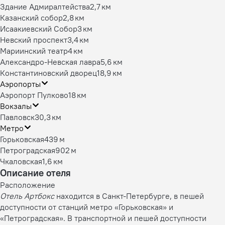
Здание Адмиралтейства
2,7 км
Казанский собор
2,8 км
Исаакиевский Собор
3 км
Невский проспект
3,4 км
Мариинский театр
4 км
Александро-Невская лавра
5,6 км
Константиновский дворец
18,9 км
Аэропорты
Аэропорт Пулково
18 км
Вокзалы
Павловск
30,3 км
Метро
Горьковская
439 м
Петроградская
902 м
Чкаловская
1,6 км
Описание отеля
Расположение
Отель Артбокс
находится в Санкт-Петербурге, в пешей
доступности от станций метро «Горьковская» и
«Петроградская». В транспортной и пешей доступности