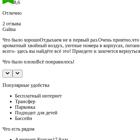
8,6
Отлично
2 отзыва
Galina
Что было хорошо
Отдыхаем не в первый раз.Очень приятно,что 
ароматный хвойный воздух, уютные номера в корпусах, питание 
всего- здесь вы найдёте всё это! Приедете и захочется вернутьс
Что было плохо
Всё понравилось!
Популярные удобства
Бесплатный интернет
Трансфер
Парковка
Подходит для детей
Бассейн
Что есть рядом
Аэропорт Курган
17,9 км