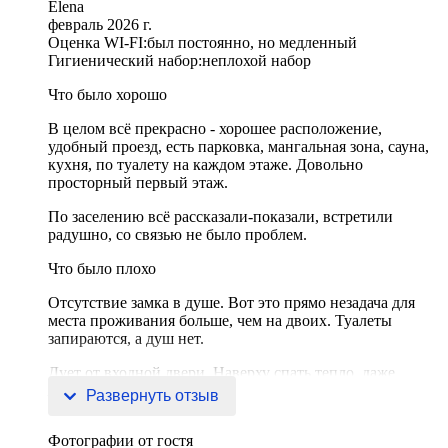
Elena
февраль 2026 г.
Оценка WI-FI:
был постоянно, но медленный
Гигиенический набор:
неплохой набор
Что было хорошо
В целом всё прекрасно - хорошее расположение,
удобный проезд, есть парковка, мангальная зона, сауна,
кухня, по туалету на каждом этаже. Довольно
просторный первый этаж.
По заселению всё рассказали-показали, встретили
радушно, со связью не было проблем.
Что было плохо
Отсутствие замка в душе. Вот это прямо незадача для
места проживания больше, чем на двоих. Туалеты
запираются, а душ нет.
Дует от входной двери. Наверху спать тепло, даже
жарко, а вот внизу от две
Развернуть отзыв
Фотографии от гостя