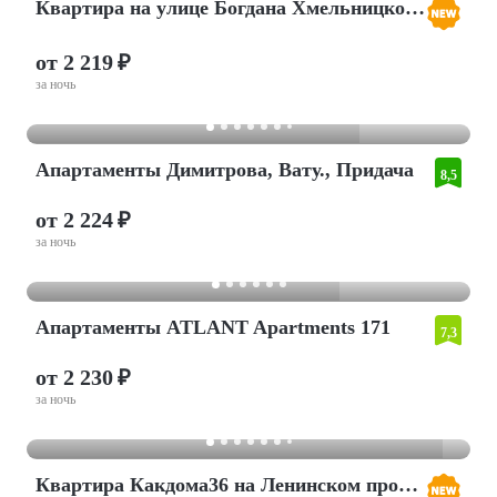
Квартира на улице Богдана Хмельницкого 53А
от 2 219 ₽
за ночь
Апартаменты Димитрова, Вату., Придача
8,5
от 2 224 ₽
за ночь
Апартаменты ATLANT Apartments 171
7,3
от 2 230 ₽
за ночь
Квартира Какдома36 на Ленинском проспекте 124A