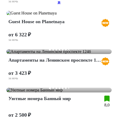
за ночь
13
2
3
4
5
Guest House on Planetnaya
от 6 322 ₽
за ночь
Апартаменты на Ленинском проспекте 124б
от 3 423 ₽
за ночь
Уютные номера Банный мир
8,0
от 2 500 ₽