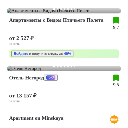
Апартаменты с Видом Птичьего Полета
9,7
от 2 527 ₽
за ночь
Войдите
и получите скидку до
40%
Отель Негород
9,5
от 13 157 ₽
за ночь
Apartment on Minskaya