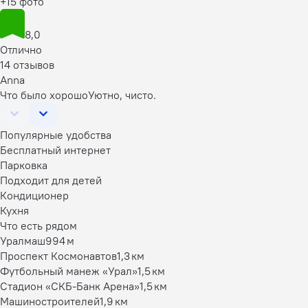
+15 фото
8,0
Отлично
14 отзывов
Anna
Что было хорошо
Уютно, чисто.
Популярные удобства
Бесплатный интернет
Парковка
Подходит для детей
Кондиционер
Кухня
Что есть рядом
Уралмаш
994 м
Проспект Космонавтов
1,3 км
Футбольный манеж «Урал»
1,5 км
Стадион «СКБ-Банк Арена»
1,5 км
Машиностроителей
1,9 км