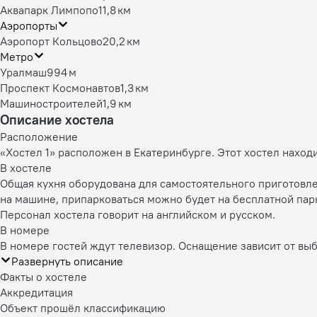
Аквапарк Лимпопо
11,8 км
Аэропорты
Аэропорт Кольцово
20,2 км
Метро
Уралмаш
994 м
Проспект Космонавтов
1,3 км
Машиностроителей
1,9 км
Описание хостела
Расположение
«Хостел 1» расположен в Екатеринбурге. Этот хостел наход
В хостеле
Общая кухня оборудована для самостоятельного приготовле
на машине, припарковаться можно будет на бесплатной парк
Персонал хостела говорит на английском и русском.
В номере
В номере гостей ждут телевизор. Оснащение зависит от вы
Развернуть описание
Факты о хостеле
Аккредитация
Объект прошёл классификацию