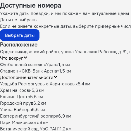
Доступные номера
Укажите даты поездки, и мы покажем вам актуальные цены
Даты не выбраны
Если не знаете конкретные даты, выберите примерные числа
Выбрать даты
Расположение
Орджоникидзевский район, улица Уральских Рабочих, д.31, 
Что вокруг
Футбольный манеж «Урал»
1,5 км
Стадион «СКБ-Банк Арена»
1,5 км
Достопримечательности
Усадьба Расторгуевых-Харитоновых
5,4 км
Храм на Крови
5,6 км
Ельцин Центр
5,6 км
Городской пруд
6,2 км
Улица Вайнера
6,6 км
Екатеринбургский зоопарк
6,9 км
Парк Маяковского
9 км
Ботанический сад УрО РАН
11,2 км