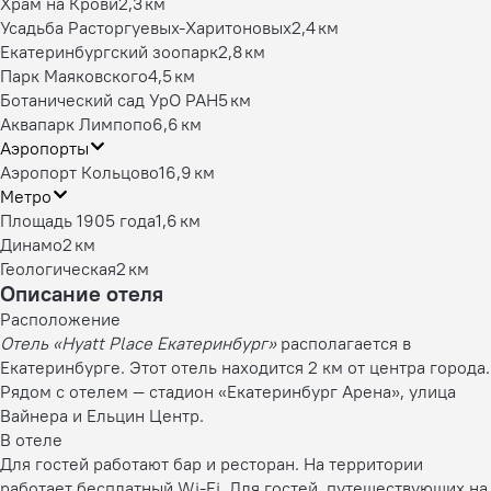
Храм на Крови
2,3 км
Усадьба Расторгуевых-Харитоновых
2,4 км
Екатеринбургский зоопарк
2,8 км
Парк Маяковского
4,5 км
Ботанический сад УрО РАН
5 км
Аквапарк Лимпопо
6,6 км
Аэропорты
Аэропорт Кольцово
16,9 км
Метро
Площадь 1905 года
1,6 км
Динамо
2 км
Геологическая
2 км
Описание отеля
Расположение
Отель «Hyatt Place Екатеринбург»
располагается в
Екатеринбурге. Этот отель находится 2 км от центра города.
Рядом с отелем — стадион «Екатеринбург Арена», улица
Вайнера и Ельцин Центр.
В отеле
Для гостей работают бар и ресторан. На территории
работает бесплатный Wi-Fi. Для гостей, путешествующих на