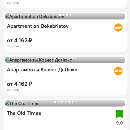
за ночь
Apartment on Dekabristov
от 4 162 ₽
за ночь
Апартаменты Ковчег ДеЛюкс
от 4 162 ₽
за ночь
The Old Times
9,0