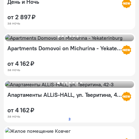
День и Ночь
от 2 897 ₽
за ночь
Apartments Domovoi on Michurina - Yekaterinburg
от 4 162 ₽
за ночь
Апартаменты ALLiS-HALL, ул. Тверитина, 42-3
от 4 162 ₽
за ночь
2
3