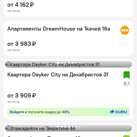
от 4 162 ₽
за ночь
Апартаменты DreamHouse на Ткачей 16а
от 3 983 ₽
за ночь
Квартира Dayker City на Декабристов 31
9,1
от 3 909 ₽
за ночь
Войдите
и получите скидку до
40%