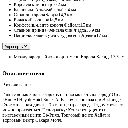
Королевский центр
10,2 км
Башня им. Аль-Файсалы
12,4 км
Стадион короля Фадха
14,3 км
Риядский зоопарк
14,5 км
Конференц-центр короля Файсала
15 км
Стадион принца Фейсала бин Фадха
15,9 км
Национальный музей Саудовской Аравии
17 км
Аэропорты
Международный аэропорт имени Короля Халида
17,5 км
Описание отеля
Расположение
Ищите возможность отдохнуть и посмотреть на город? Отель
«Burj Al Hayah Hotel Suites Al Falah» расположен в Эр-Рияде.
Этот отель находится в 9 км от центра города. Рядом с отелем
можно прогуляться. Неподалёку: Конференц-центр и
выставочный центр Эр-Рияд, Торговый центр Хайат и
Торговый центр Сахара Молл.