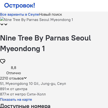
Все варианты в Сеуле
Новый поиск
Nine Tree By Parnas Seoul
Myeondong 1
8,8
Отлично
2210 отзывов
51, Myeongdong 10 Gil, Jung-gu, Сеул
891 м
от центра
877 м
от метро Сити-Холл
Показать на карте
Доступные номера