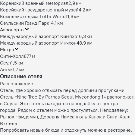
Корейский военный мемориал
2,9 км
Корейский государственный музей
4,2 км
Комплекс отдыха Lotte World
11,3 км
Сеульский Гранд Парк
14,1 км
Аэропорты
Международный аэропорт Кимпхо
16,3 км
Международный аэропорт Инчхон
48,9 км
Метро
Сити-Холл
877 м
Сеул
1,5 км
Ангук
1,7 км
Описание отеля
Расположение
Отель, где хорошо отдыхать перед долгими прогулками.
Отель «Nine Tree By Parnas Seoul Myeondong 1» расположен
в Сеуле. Этот отель находится неподалёку от центра
города. Рядом с отелем можно прогуляться. Неподалёку:
Рынок Намдэмун, Деревня Намсанголь Ханок и Сити-Холл.
В отеле
Попробовать новые блюда и отдохнуть можно в ресторане.