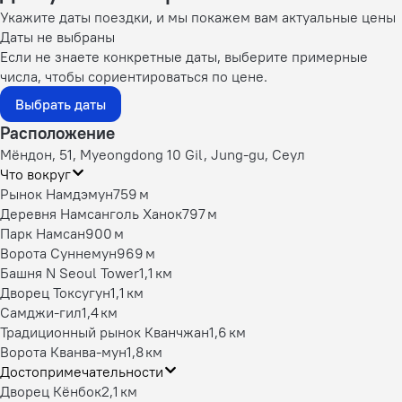
Укажите даты поездки, и мы покажем вам актуальные цены
Даты не выбраны
Если не знаете конкретные даты, выберите примерные
числа, чтобы сориентироваться по цене.
Выбрать даты
Расположение
Мёндон, 51, Myeongdong 10 Gil, Jung-gu, Сеул
Что вокруг
Рынок Намдэмун
759 м
Деревня Намсанголь Ханок
797 м
Парк Намсан
900 м
Ворота Суннемун
969 м
Башня N Seoul Tower
1,1 км
Дворец Токсугун
1,1 км
Самджи-гил
1,4 км
Традиционный рынок Кванчжан
1,6 км
Ворота Кванва-мун
1,8 км
Достопримечательности
Дворец Кёнбок
2,1 км