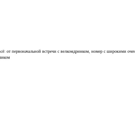
сё: от первоначальной встречи с велкомдринком, номер с широкими оче
оликом