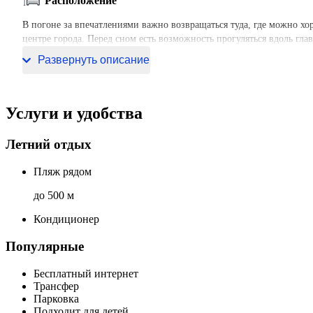
Расположение
В погоне за впечатлениями важно возвращаться туда, где можно хо
центре города. Перед сном есть возможность прогуляться вдоль гл
Пляж Ао Пай Плонг и Пляж Ноппхарат Тара.
Развернуть описание
Услуги и удобства
Летний отдых
Пляж рядом
до 500 м
Кондиционер
Популярные
Бесплатный интернет
Трансфер
Парковка
Подходит для детей