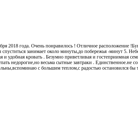
ября 2018 года. Очень понравилось ! Отличное расположение !
 спуститься занимает около минуты,до побережья -минут 5. Неб
и удобная кровать . Безумно приветливая и гостеприимная семья
пать недорогие,но весьма сытные завтраки . Единственное.не со
ольны,вспоминаю с большим теплом,с радостью остановился бы т