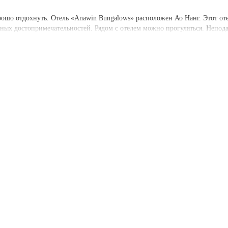
рошо отдохнуть. Отель «Anawin Bungalows» расположен Ао Нанг. Этот оте
авных достопримечательностей. Рядом с отелем можно прогуляться. Непод