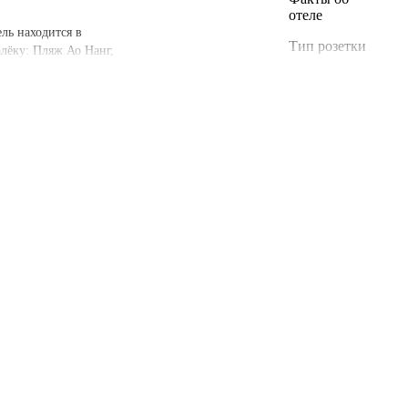
отеле
ль находится в
Тип розетки
алёку: Пляж Ао Нанг,
Американская
220 В / 50 Гц
Американская
(с
заземлением)
220 В / 50 Гц
Европейская
220 В / 50 Гц