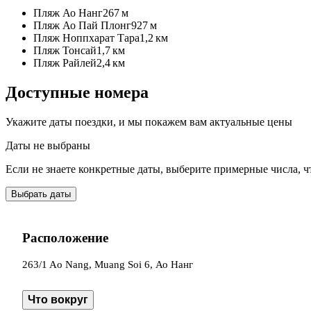
Пляж Ао Нанг
267 м
Пляж Ао Пай Плонг
927 м
Пляж Ноппхарат Тара
1,2 км
Пляж Тонсай
1,7 км
Пляж Райлей
2,4 км
Доступные номера
Укажите даты поездки, и мы покажем вам актуальные цены
Даты не выбраны
Если не знаете конкретные даты, выберите примерные числа, ч
Выбрать даты
Расположение
263/1 Ao Nang, Muang Soi 6, Ао Нанг
Что вокруг