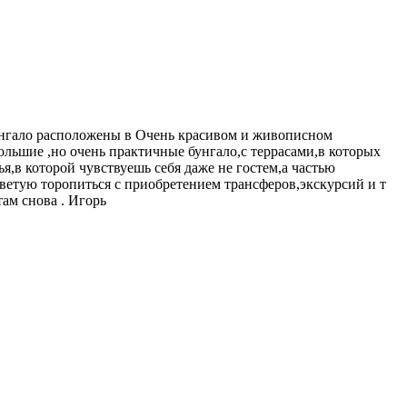
Бунгало расположены в Очень красивом и живописном
ольшие ,но очень практичные бунгало,с террасами,в которых
,в которой чувствуешь себя даже не гостем,а частью
ветую торопиться с приобретением трансферов,экскурсий и т
ам снова . Игорь