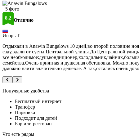
+5 фото
8,2
Отлично
198 отзывов
Игорь Т
Отдыхали в Anawin Bungalows 10 дней,во второй половине но
саду,вдали от суеты Центральной улицы.До Центральной улицы
все необходимое:душ,кондиционер,холодильник,чайник,большая 
семейства.Очень приятная и душевная обстановка. Можно поку
д,можно найти значительно дешевле. А так,остались очень дов
Популярные удобства
Бесплатный интернет
Трансфер
Парковка
Подходит для детей
Бар или ресторан
Что есть рядом