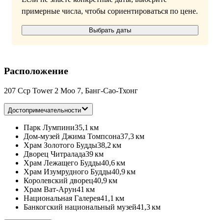
примерные числа, чтобы сориентироваться по цене.
Выбрать даты
Расположение
207 Ccp Tower 2 Moo 7, Банг-Сао-Тхонг
Достопримечательности
Парк Лумпини
35,1 км
Дом-музей Джима Томпсона
37,3 км
Храм Золотого Будды
38,2 км
Дворец Читралада
39 км
Храм Лежащего Будды
40,6 км
Храм Изумрудного Будды
40,9 км
Королевский дворец
40,9 км
Храм Ват-Арун
41 км
Национальная Галерея
41,1 км
Банкогский национальный музей
41,3 км