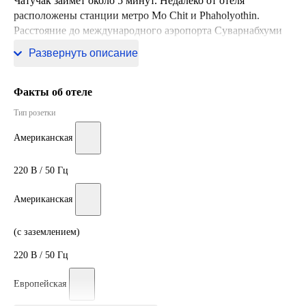
Чатучак займет около 5 минут. Недалеко от отеля
расположены станции метро Mo Chit и Phaholyothin.
Расстояние до международного аэропорта Суварнабхуми
составляет 35 км.
Развернуть описание
Факты об отеле
Тип розетки
Американская
220 В / 50 Гц
Американская
(с заземлением)
220 В / 50 Гц
Европейская