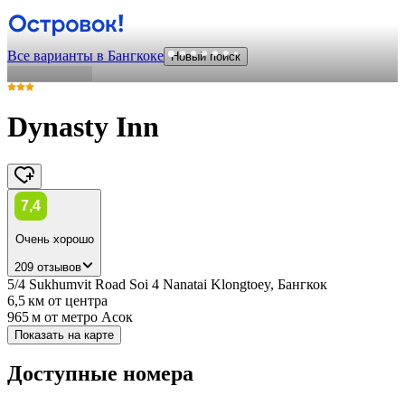
Все варианты в Бангкоке
Новый поиск
Dynasty Inn
7,4
Очень хорошо
209 отзывов
5/4 Sukhumvit Road Soi 4 Nanatai Klongtoey, Бангкок
6,5 км
от центра
965 м
от метро Асок
Показать на карте
Доступные номера