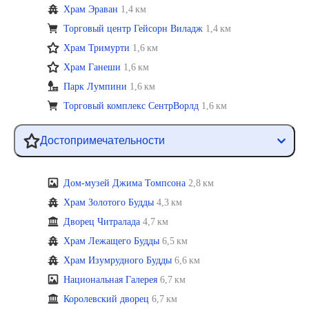
Храм Эраван
1,4 км
Торговый центр Гейсорн Виладж
1,4 км
Храм Тримурти
1,6 км
Храм Ганеши
1,6 км
Парк Лумпини
1,6 км
Торговый комплекс СентрВорлд
1,6 км
Достопримечательности
Дом-музей Джима Томпсона
2,8 км
Храм Золотого Будды
4,3 км
Дворец Читралада
4,7 км
Храм Лежащего Будды
6,5 км
Храм Изумрудного Будды
6,6 км
Национальная Галерея
6,7 км
Королевский дворец
6,7 км