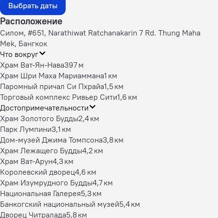
Выбрать даты
Расположение
Силом, #651, Narathiwat Ratchanakarin 7 Rd. Thung Maha
Mek, Бангкок
Что вокруг
Храм Ват-Ян-Нава
397 м
Храм Шри Маха Мариаммана
1 км
Паромный причал Си Пхрайа
1,5 км
Торговый комплекс Ривьер Сити
1,6 км
Достопримечательности
Храм Золотого Будды
2,4 км
Парк Лумпини
3,1 км
Дом-музей Джима Томпсона
3,8 км
Храм Лежащего Будды
4,2 км
Храм Ват-Арун
4,3 км
Королевский дворец
4,6 км
Храм Изумрудного Будды
4,7 км
Национальная Галерея
5,3 км
Банкогский национальный музей
5,4 км
Дворец Читралада
5,8 км