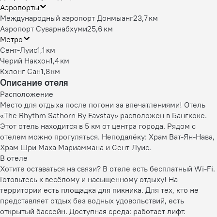
Аэропорты
Международный аэропорт Донмыанг
23,7 км
Аэропорт Суварнабхуми
25,6 км
Метро
Сент-Луис
1,1 км
Черий Накхон
1,4 км
Кхлонг Сан
1,8 км
Описание отеля
Расположение
Место для отдыха после погони за впечатлениями! Отель
«The Rhythm Sathorn By Favstay» расположен в Бангкоке.
Этот отель находится в 5 км от центра города. Рядом с
отелем можно прогуляться. Неподалёку: Храм Ват-Ян-Нава,
Храм Шри Маха Мариаммана и Сент-Луис.
В отеле
Хотите оставаться на связи? В отеле есть бесплатный Wi-Fi.
Готовьтесь к весёлому и насыщенному отдыху! На
территории есть площадка для пикника. Для тех, кто не
представляет отдых без водных удовольствий, есть
открытый бассейн. Доступная среда: работает лифт.