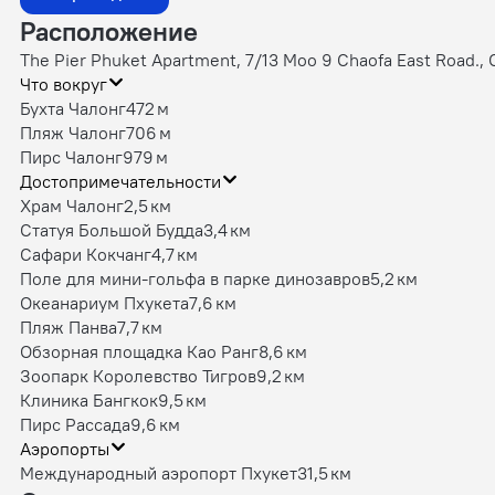
Расположение
The Pier Phuket Apartment, 7/13 Moo 9 Chaofa East Road., 
Что вокруг
Бухта Чалонг
472 м
Пляж Чалонг
706 м
Пирс Чалонг
979 м
Достопримечательности
Храм Чалонг
2,5 км
Статуя Большой Будда
3,4 км
Сафари Кокчанг
4,7 км
Поле для мини-гольфа в парке динозавров
5,2 км
Океанариум Пхукета
7,6 км
Пляж Панва
7,7 км
Обзорная площадка Као Ранг
8,6 км
Зоопарк Королевство Тигров
9,2 км
Клиника Бангкок
9,5 км
Пирс Рассада
9,6 км
Аэропорты
Международный аэропорт Пхукет
31,5 км