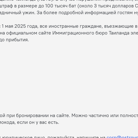
штраф в размере до 100 тысяч бат (около 3 тысяч долларов 
аздничный ужин. За более подробной информацией гостям н
1 мая 2025 года, все иностранные граждане, въезжающие в
 на официальном сайте Иммиграционного бюро Таиланда эл
до прибытия.
той при бронировании на сайте. Можно частично или полнос
ода, если он у вас есть.
к юридическое лицо, пожалуйста, напишите на
corp@ostrovo