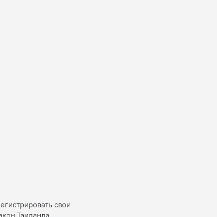
регистрировать свои
акон Таиланда