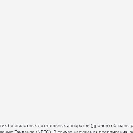
угих беспилотных летательных аппаратов (дронов) обязаны 
щанию Таиланда (NBTC). В случае нарушения предписания, з