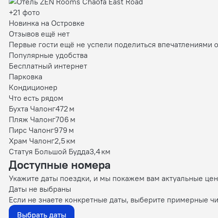
+21 фото
Новинка на Островке
Отзывов ещё нет
Первые гости ещё не успели поделиться впечатлениями 
Популярные удобства
Бесплатный интернет
Парковка
Кондиционер
Что есть рядом
Бухта Чалонг
472 м
Пляж Чалонг
706 м
Пирс Чалонг
979 м
Храм Чалонг
2,5 км
Статуя Большой Будда
3,4 км
Доступные номера
Укажите даты поездки, и мы покажем вам актуальные це
Даты не выбраны
Если не знаете конкретные даты, выберите примерные чи
Выбрать даты