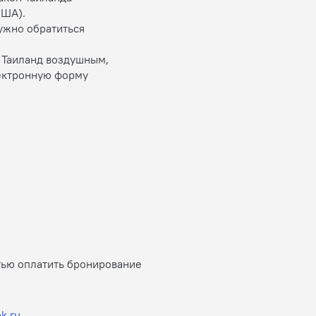
США).
ужно обратиться
 Таиланд воздушным,
ектронную форму
тью оплатить бронирование
k.ru