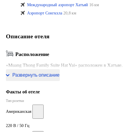
Международный аэропорт Хатъяй
16 км
Аэропорт Сонгкхла
20,8 км
Описание отеля
Расположение
«Muang Thong Family Suite Hat Yai» расположен в Хатъяе.
Этот апарт-отель находится в 4 км от центра города.
Развернуть описание
Факты об отеле
Тип розетки
Американская
220 В / 50 Гц