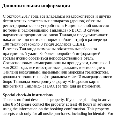
Дополнительная информация
С октября 2017 года все владельцы квадрокоптеров и других
беспилотных летательных аппаратов (дронов) обязаны
регистрировать свои устройства в Национальной комиссия
по теле- и радиовещанию Таиланда (NBTC). В случае
нарушения предписания, закон Таиланда предусматривает
наказание – до пяти лет тюрьмы и/или штраф в размере до
100 тысяч бат (около 3 тысяч долларов США).
В отелях Таиланда возможны обязательные сборы за
праздничный ужин. За более подробной информацией
гостям нужно обратиться непосредственно в отель.
Согласно новым иммиграционным процедурам, начиная с 1
мая 2025 года, все иностранные граждане, въезжающие в
Таиланд воздушным, наземным или морским транспортом,
должны заполнить на официальном сайте Иммиграционного
бюро Таиланда электронную форму «Цифровая карта
прибытия в Таиланд» (TDAC) за три дня до прибытия.
Special check-in instructions
There is no front desk at this property. If you are planning to arrive
after 8 PM please contact the property at least 48 hours in advance
using the information on the booking confirmation. This property
accepts cash only for all onsite purchases, including incidentals. For