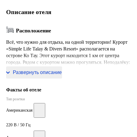
Описание отеля
Расположение
Всё, что нужно для отдыха, на одной территории! Курорт
«Simple Life Talay & Divers Resort» располагается на
острове Ко Тау. Этот курорт находится 1 км от центра
города. Рядом с курортом можно прогуляться. Неподалёку:
Пляж Хаад Ао Мае, Пляж Саири и Пляж Джемсон Бэй.
Развернуть описание
Факты об отеле
Тип розетки
Американская
220 В / 50 Гц