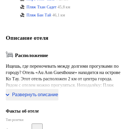
Пляж Тхан Садет
45,8 км
Пляж Бан Тай
46,1 км
Описание отеля
Расположение
Ищешь, где переночевать между долгими прогулками по
городу? Отель «Au Aon Guesthouse» находится на острове
Ко Тау. Этот отель расположен 2 км от центра города.
Рядом с отелем можно прогуляться. Неподалёку: Пляж
Хаад Ао Мае, Пляж Джемсон Бэй и Пляж Саири.
Развернуть описание
Факты об отеле
Тип розетки