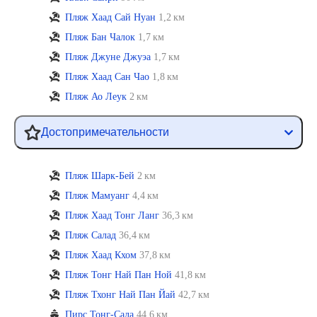
Пляж Хаад Сай Нуан
1,2 км
Пляж Бан Чалок
1,7 км
Пляж Джуне Джуэа
1,7 км
Пляж Хаад Сан Чао
1,8 км
Пляж Ао Леук
2 км
Достопримечательности
Пляж Шарк-Бей
2 км
Пляж Мамуанг
4,4 км
Пляж Хаад Тонг Ланг
36,3 км
Пляж Салад
36,4 км
Пляж Хаад Кхом
37,8 км
Пляж Тонг Най Пан Ной
41,8 км
Пляж Тхонг Най Пан Йай
42,7 км
Пирс Тонг-Сала
44,6 км