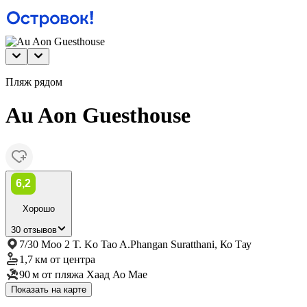
Пляж рядом
Au Aon Guesthouse
6,2
Хорошо
30 отзывов
7/30 Moo 2 T. Ko Tao A.Phangan Suratthani, Ко Тау
1,7 км
от центра
90 м
от пляжа Хаад Ао Мае
Показать на карте