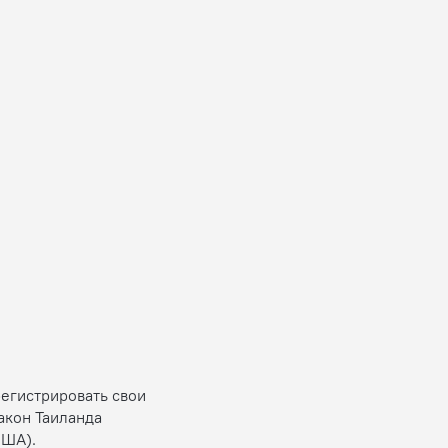
регистрировать свои
акон Таиланда
США).