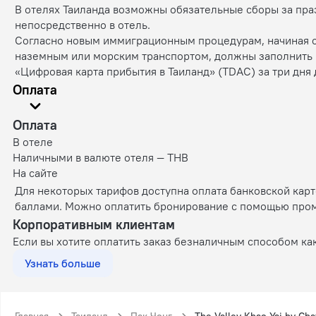
В отелях Таиланда возможны обязательные сборы за пр
непосредственно в отель.
Согласно новым иммиграционным процедурам, начиная с 
наземным или морским транспортом, должны заполнить
«Цифровая карта прибытия в Таиланд» (TDAC) за три дня 
Оплата
Оплата
В отеле
Наличными в валюте отеля — THB
На сайте
Для некоторых тарифов доступна оплата банковской кар
баллами. Можно оплатить бронирование с помощью промок
Корпоративным клиентам
Если вы хотите оплатить заказ безналичным способом ка
Узнать больше
Главная
Таиланд
Пак Чонг
The Valley Khao Yai by Ch