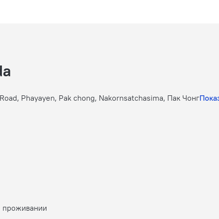
da
a Road, Phayayen, Pak chong, Nakornsatchasima, Пак Чонг
Показ
о проживании