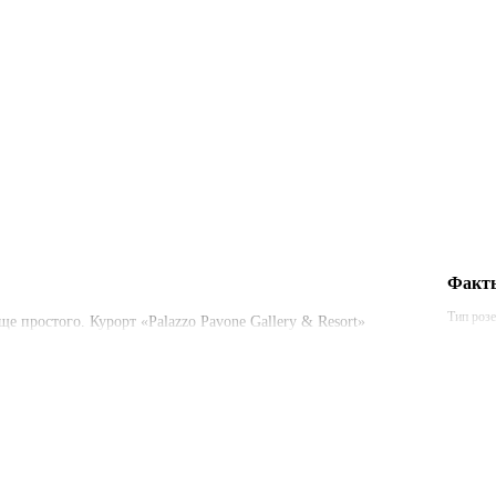
Факты
Тип роз
 простого. Курорт «Palazzo Pavone Gallery & Resort»
тра города.
Америк
220 В /
Америк