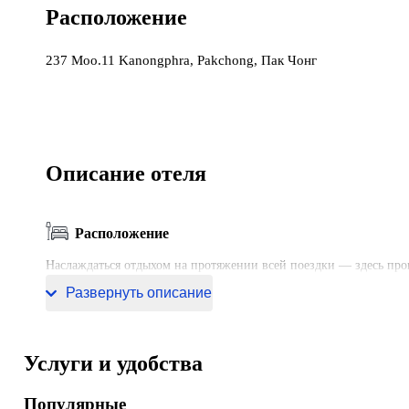
Расположение
237 Moo.11 Kanongphra, Pakchong, Пак Чонг
Описание отеля
Расположение
Наслаждаться отдыхом на протяжении всей поездки — здесь проще
располагается в Пак Чонге. Этот курорт находится в 14 км от цен
Развернуть описание
Услуги и удобства
Популярные