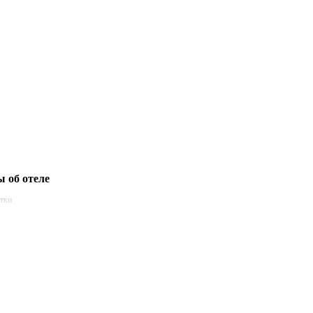
 об отеле
етки
анская
 50 Гц
анская