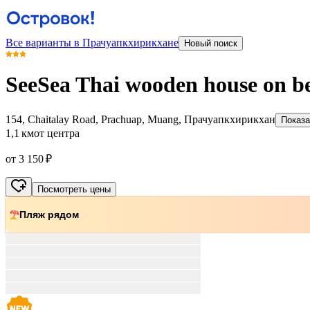
Все варианты в Прачуапкхирикхане
Новый поиск
SeeSea Thai wooden house on b
154, Chaitalay Road, Prachuap, Muang, Прачуапкхирикхан
Показа
1,1 км
от центра
от 3 150 ₽
Посмотреть цены
Пляж рядом