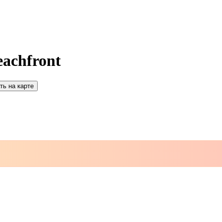
eachfront
ть на карте