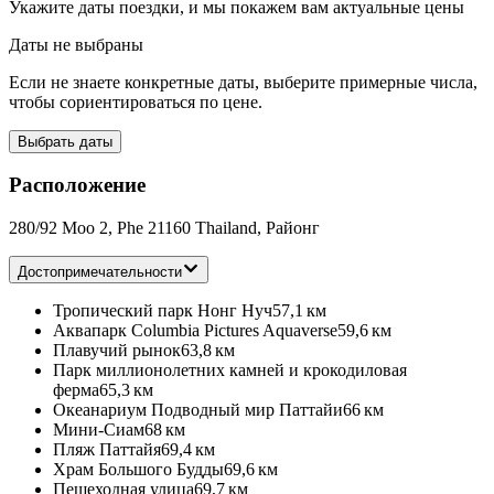
Укажите даты поездки, и мы покажем вам актуальные цены
Даты не выбраны
Если не знаете конкретные даты, выберите примерные числа,
чтобы сориентироваться по цене.
Выбрать даты
Расположение
280/92 Moo 2, Phe 21160 Thailand, Районг
Достопримечательности
Тропический парк Нонг Нуч
57,1 км
Аквапарк Columbia Pictures Aquaverse
59,6 км
Плавучий рынок
63,8 км
Парк миллионолетних камней и крокодиловая
ферма
65,3 км
Океанариум Подводный мир Паттайи
66 км
Мини-Сиам
68 км
Пляж Паттайя
69,4 км
Храм Большого Будды
69,6 км
Пешеходная улица
69,7 км