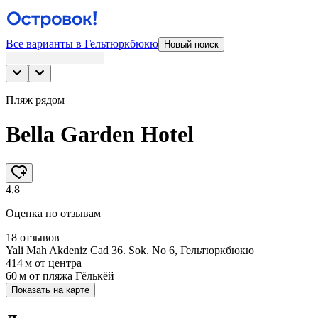
Все варианты в Гельтюркбюкю
Новый поиск
Пляж рядом
Bella Garden Hotel
4,8
Оценка по отзывам
18 отзывов
Yali Mah Akdeniz Cad 36. Sok. No 6, Гельтюркбюкю
414 м
от центра
60 м
от пляжа Гёлькёй
Показать на карте