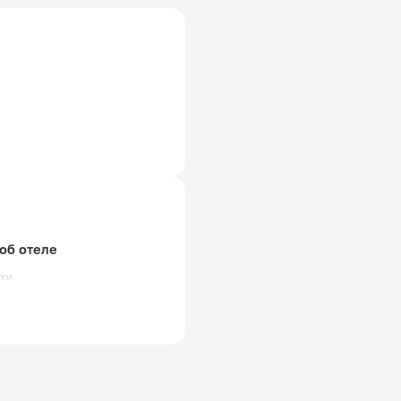
об отеле
тки
йская
 50 Гц
йская
емлением)
 50 Гц