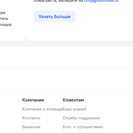
пожалуйста, напишите на
corp@ostrovok.ru
Узнать больше
тить
омощью
Компания
Клиентам
Компания и команда
База знаний
Контакты
Служба поддержки
Вакансии
Блог о путешествиях