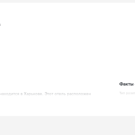
в
Факты 
Тип розе
находится в Харькове. Этот отель расположен
Европе
230 В /
Европе
(с заз
230 В /