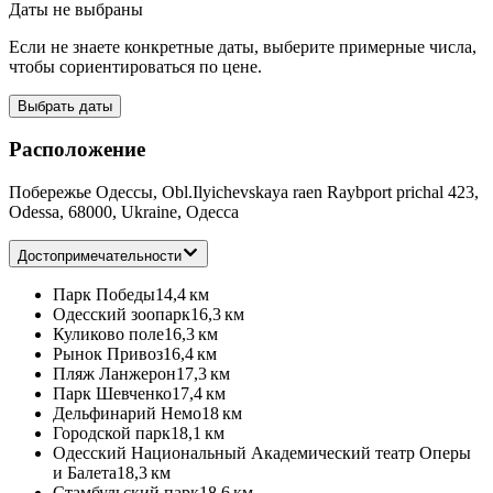
Даты не выбраны
Если не знаете конкретные даты, выберите примерные числа,
чтобы сориентироваться по цене.
Выбрать даты
Расположение
Побережье Одессы, Obl.Ilyichevskaya raen Raybport prichal 423,
Odessa, 68000, Ukraine, Одесса
Достопримечательности
Парк Победы
14,4 км
Одесский зоопарк
16,3 км
Куликово поле
16,3 км
Рынок Привоз
16,4 км
Пляж Ланжерон
17,3 км
Парк Шевченко
17,4 км
Дельфинарий Немо
18 км
Городской парк
18,1 км
Одесский Национальный Академический театр Оперы
и Балета
18,3 км
Стамбульский парк
18,6 км