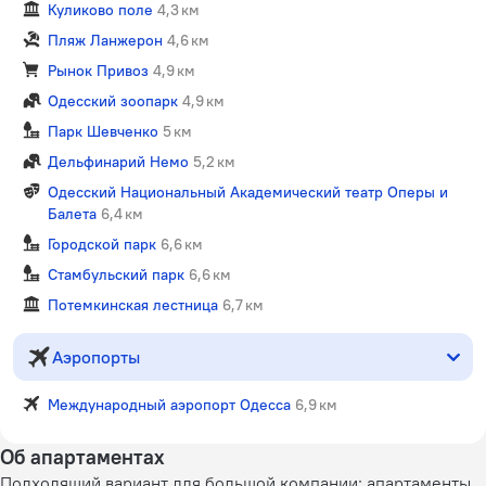
Куликово поле
4,3 км
Пляж Ланжерон
4,6 км
Рынок Привоз
4,9 км
Одесский зоопарк
4,9 км
Парк Шевченко
5 км
Дельфинарий Немо
5,2 км
Одесский Национальный Академический театр Оперы и
Балета
6,4 км
Городской парк
6,6 км
Стамбульский парк
6,6 км
Потемкинская лестница
6,7 км
Аэропорты
Международный аэропорт Одесса
6,9 км
Об апартаментах
Подходящий вариант для большой компании: апартаменты