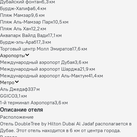
Дубайский фонтан
6,3 км
Бурдж-Халифа
6,4 км
Пляж Мамзар
9,6 км
Пляж Аль-Мамзар Парк
10,5 км
Пляж Аль Хан
12,2 км
Аквапарк Вайлд Вади
17,1 км
Бурдж-эль-Араб
17,3 км
Торговый центр Молл Эмиратов
17,6 км
Аэропорты
Международный аэропорт Дубая
3,6 км
Международный аэропорт Шарджа
21,9 км
Международный аэропорт Аль-Мактум
41,4 км
Метро
Аль Джедаф
337 м
GGICO
3,1 км
1-й терминал Аэропорта
3,6 км
Описание отеля
Расположение
Отель DoubleTree by Hilton Dubai Al Jadaf располагается в
Дубае. Этот отель находится в 6 км от центра города.
В отеле