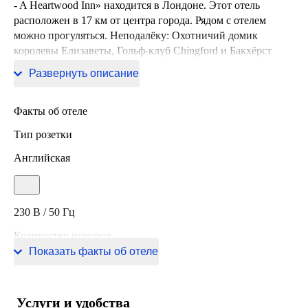
- A Heartwood Inn» находится в Лондоне. Этот отель
расположен в 17 км от центра города. Рядом с отелем
можно прогуляться. Неподалёку: Охотничий домик
королевы Елизаветы, Гольф-клуб Chingford и Бакхёрст
Хилл.
Развернуть описание
Факты об отеле
Тип розетки
Английская
230 В / 50 Гц
Количество номеров
Показать факты об отеле
29 номеров
Услуги и удобства