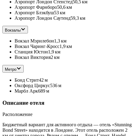
Аэропорт Лондон Стенстед
50,5 км
Аэропорт Фарнборо
50,6 км
Аэропорт Блэкбуш
53 км
Аэропорт Лондон Саутенд
59,3 км
Вокзалы
Вокзал Мэрилебон
1,3 км
Вокзал Чаринг-Кросс
1,9 км
Станция Юстон
1,9 км
Вокзал Виктория
2 км
Метро
Бонд Стрит
42 м
Оксфорд Циркус
536 м
Марбл Арк
689 м
Описание отеля
Расположение
Бюджетный вариант для активного отдыха — отель «Stunning
Bond Street» находится в Лондоне. Этот отель расположен 2
км от центра города. Рядом с отелем — Бонд Стрит, Handel