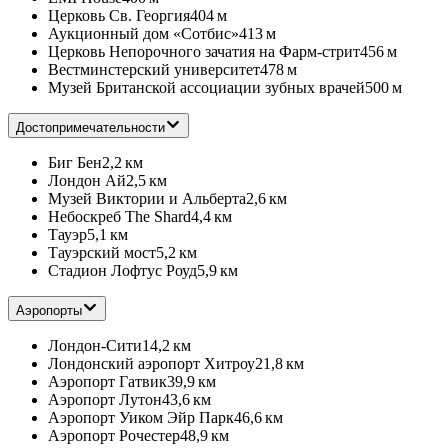
Церковь Св. Георгия
404 м
Аукционный дом «Сотбис»
413 м
Церковь Непорочного зачатия на Фарм-стрит
456 м
Вестминстерский университет
478 м
Музей Британской ассоциации зубных врачей
500 м
Достопримечательности
Биг Бен
2,2 км
Лондон Ай
2,5 км
Музей Виктории и Альберта
2,6 км
Небоскреб The Shard
4,4 км
Тауэр
5,1 км
Тауэрский мост
5,2 км
Стадион Лофтус Роуд
5,9 км
Аэропорты
Лондон-Сити
14,2 км
Лондонский аэропорт Хитроу
21,8 км
Аэропорт Гатвик
39,9 км
Аэропорт Лутон
43,6 км
Аэропорт Уиком Эйр Парк
46,6 км
Аэропорт Рочестер
48,9 км