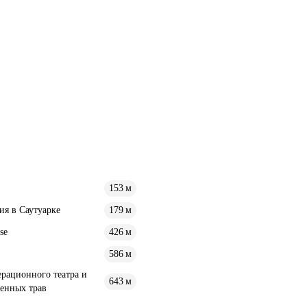
153 м
ия в Саутуарке
179 м
se
426 м
586 м
ерационного театра и
643 м
венных трав