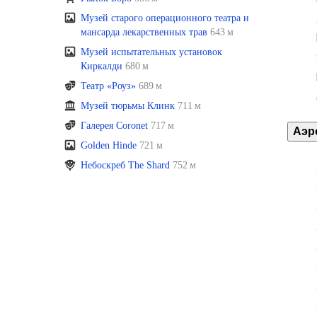
Музей старого операционного театра и
мансарда лекарственных трав
643 м
Музей испытательных установок
Киркалди
680 м
Театр «Роуз»
689 м
Музей тюрьмы Клинк
711 м
Галерея Coronet
717 м
Аэр
Golden Hinde
721 м
Небоскреб The Shard
752 м