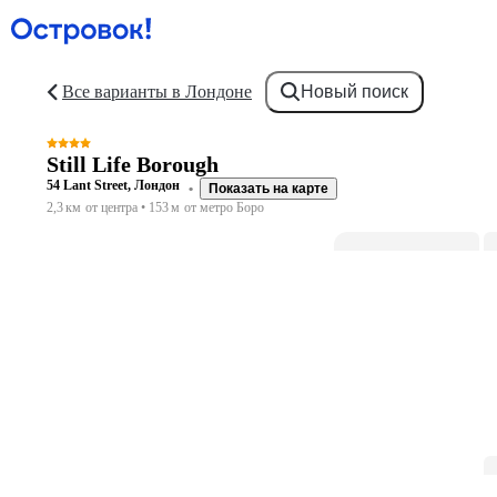
Все варианты в Лондоне
Новый поиск
Still Life Borough
54 Lant Street, Лондон
Показать на карте
2,3 км
от центра
153 м
от метро Боро