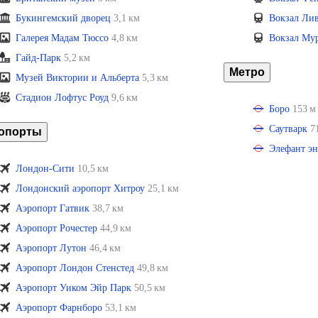
Букингемский дворец
3,1 км
Вокзал Лив
Галерея Мадам Тюссо
4,8 км
Вокзал Му
Гайд-Парк
5,2 км
Метро
Музей Виктории и Альберта
5,3 км
Стадион Лофтус Роуд
9,6 км
Боро
153 м
Саутварк
7
опорты
Элефант эн
Лондон-Сити
10,5 км
Лондонский аэропорт Хитроу
25,1 км
Аэропорт Гатвик
38,7 км
Аэропорт Рочестер
44,9 км
Аэропорт Лутон
46,4 км
Аэропорт Лондон Стенстед
49,8 км
Аэропорт Уиком Эйр Парк
50,5 км
Аэропорт Фарнборо
53,1 км