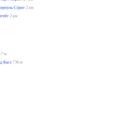
ерпуль-Стрит
2 км
ргейт
2 км
17 м
д Касл
736 м