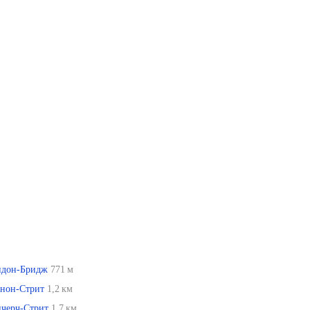
ндон-Бридж
771 м
ннон-Стрит
1,2 км
нчерч-Стрит
1,7 км