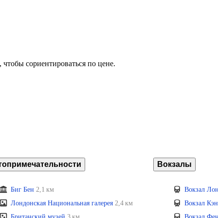
, чтобы сориентироваться по цене.
топримечательности
Вокзалы
Биг Бен
2,1 км
Вокзал Ло
Лондонская Национальная галерея
2,4 км
Вокзал Кэ
Британский музей
3 км
Вокзал Фе