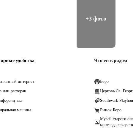
+3 фото
ярные удобства
Что есть рядом
сплатный интернет
Боро
р или ресторан
Церковь Св. Георг
нференц-зал
Southwark Playhou
иральная машина
Рынок Боро
Музей старого оп
мансарда лекарст