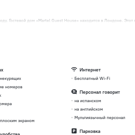
ду. Гостевой дом «Martel Guest House» находится в Лондоне. Этот
м — Голдерс Грин, Парк «Голдерс-Хилл» и Особняк «Фентон-Хаус».
ах
Интернет
 некурящих
Бесплатный Wi-Fi
ие номеров
Персонал говорит
к
на испанском
омера
на английском
Мультиязычный персонал
 плоским экраном
Парковка
 удобства