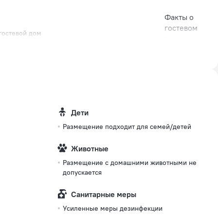
Факты о
гостевом
 гостевой дом
доме
Тип
розетки
Английская
230 В / 50
Гц
Дети
Количество
номеров
Размещение подходит для семей/детей
9 номеров
Животные
Размещение с домашними животными не
допускается
Санитарные меры
Усиленные меры дезинфекции