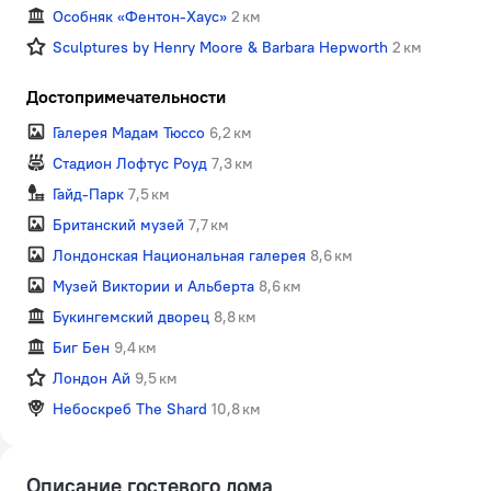
Особняк «Фентон-Хаус»
2 км
Sculptures by Henry Moore & Barbara Hepworth
2 км
Достопримечательности
Галерея Мадам Тюссо
6,2 км
Стадион Лофтус Роуд
7,3 км
Гайд-Парк
7,5 км
Британский музей
7,7 км
Лондонская Национальная галерея
8,6 км
Музей Виктории и Альберта
8,6 км
Букингемский дворец
8,8 км
Биг Бен
9,4 км
Лондон Ай
9,5 км
Небоскреб The Shard
10,8 км
Описание гостевого дома