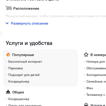
Расположение
Прекрасный вариант, чтобы отдохнуть между прогулками по горо
располагается в 9 км от центра города. Рядом с гостевым домо
Развернуть описание
Услуги и удобства
Популярные
В номер
Бесплатный интернет
Номера для
Парковка
Обслуживан
Подходит для детей
Холодильни
Кондиционер
Семейные н
Фен
Общее
Телевизор с
Кондиционер
Услуги и
Отель для некурящих