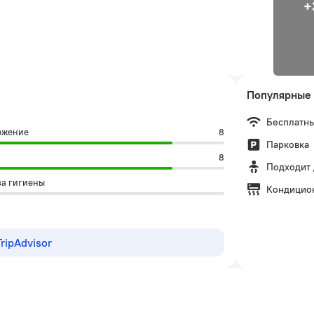
+
Популярные 
Бесплатны
ожение
8
Парковка
8
Подходит 
ва гигиены
Кондицио
ripAdvisor