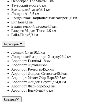
Небоскреб The Shard
2,5 км
Тауэрский мост
2,6 км
Британский музей
3,1 км
Лондон Ай
3,5 км
Лондонская Национальная галерея
3,6 км
Биг Бен
4,1 км
Букингемский дворец
4,7 км
Галерея Мадам Тюссо
4,9 км
Гайд-Парк
6,3 км
Аэропорты
Лондон-Сити
10,1 км
Лондонский аэропорт Хитроу
26,4 км
Аэропорт Гатвик
41,8 км
Аэропорт Лутон
44 км
Аэропорт Рочестер
45,5 км
Аэропорт Лондон Стенстед
46,9 км
Аэропорт Уиком Эйр Парк
50,5 км
Аэропорт Лондон Саутенд
54,8 км
Аэропорт Фарнборо
55,1 км
Аэропорт Блэкбуш
57,6 км
Вокзалы