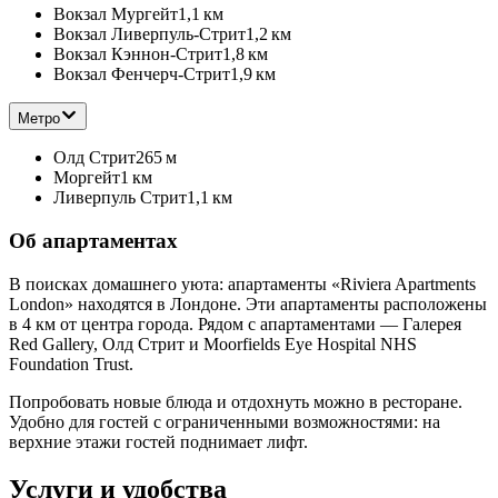
Вокзал Мургейт
1,1 км
Вокзал Ливерпуль-Стрит
1,2 км
Вокзал Кэннон-Стрит
1,8 км
Вокзал Фенчерч-Стрит
1,9 км
Метро
Олд Стрит
265 м
Моргейт
1 км
Ливерпуль Стрит
1,1 км
Об апартаментах
В поисках домашнего уюта: апартаменты «Riviera Apartments
London» находятся в Лондоне. Эти апартаменты расположены
в 4 км от центра города. Рядом с апартаментами — Галерея
Red Gallery, Олд Стрит и Moorfields Eye Hospital NHS
Foundation Trust.
Попробовать новые блюда и отдохнуть можно в ресторане.
Удобно для гостей с ограниченными возможностями: на
верхние этажи гостей поднимает лифт.
Услуги и удобства