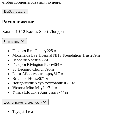
чтобы сориентироваться по цене.
Выбрать даты
Расположение
Хакни, 10-12 Baches Street, Лондон
Что вокруг
Галерея Red Gallery
225 м
Moorfields Eye Hospital NHS Foundation Trust
289 м
Часовня Уэсли
458 м
Галерея Rivington Place
463 м
St. Leonard Church
595 м
Бани Айорнмонгер-роу
617 м
Britannic House
671 м
Лондонский клуб фехтования
685 м
Victoria Miro Mayfair
711 м
Улица Шордич-Хай-стрит
744 м
Достопримечательности
Тауэр
2,1 км