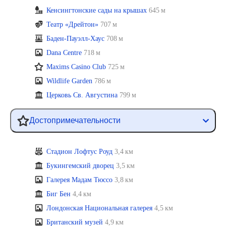
Кенсингтонские сады на крышах
645 м
Театр «Дрейтон»
707 м
Баден-Пауэлл-Хаус
708 м
Dana Centre
718 м
Maxims Casino Club
725 м
Wildlife Garden
786 м
Церковь Св. Августина
799 м
Достопримечательности
Стадион Лофтус Роуд
3,4 км
Букингемский дворец
3,5 км
Галерея Мадам Тюссо
3,8 км
Биг Бен
4,4 км
Лондонская Национальная галерея
4,5 км
Британский музей
4,9 км