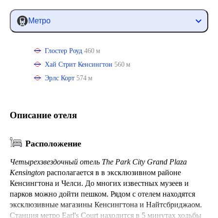
Метро
Глостер Роуд
460 м
Хай Стрит Кенсингтон
560 м
Эрлс Корт
574 м
Описание отеля
Расположение
Четырехзвездочный отель The Park City Grand Plaza
Kensington
располагается в в эксклюзивном районе
Кенсингтона и Челси. До многих известных музеев и
парков можно дойти пешком. Рядом с отелем находятся
эксклюзивные магазины Кенсингтона и Найтсбриджаом.
Станция метро Earl's Court находится в 5 минутах ходьбы