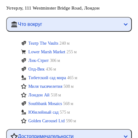
Уотерлу, 111 Westminster Bridge Road, Лондон
Что вокруг
Театр The Vaults
240 м
Lower Marsh Market
255 м
Лик-Стрит
306 м
Олд-Вик
436 м
Тибетский сад мира
465 м
Миля тысячелетия
508 м
Лондон Ай
518 м
Southbank Mosaics
568 м
Юбилейный сад
575 м
Golden Carousel Ltd
590 м
Достопримечательности