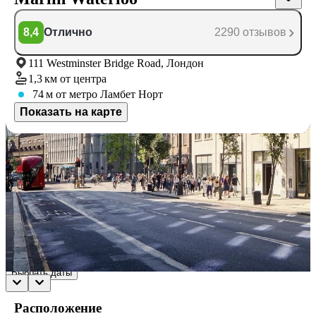
8,4
Отлично
2290 отзывов
111 Westminster Bridge Road, Лондон
1,3 км
от центра
74 м
от метро Ламбет Норт
Показать на карте
Доступные номера
Укажите даты поездки, и мы покажем вам актуальные цены
Даты не выбраны
Если не знаете конкретные даты, выберите примерные числа,
чтобы сориентироваться по цене.
Выбрать даты
Расположение