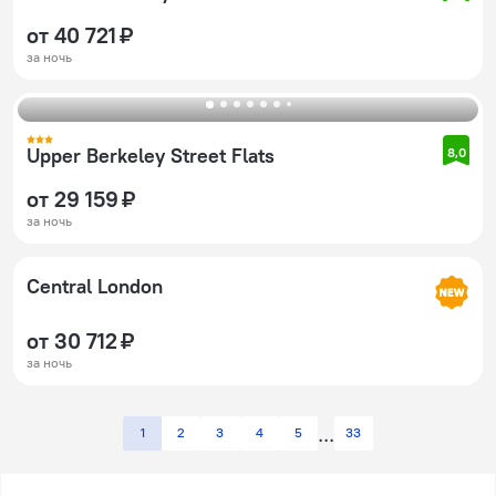
от 40 721 ₽
за ночь
Upper Berkeley Street Flats
8,0
от 29 159 ₽
за ночь
Central London
от 30 712 ₽
за ночь
1
2
3
4
5
33