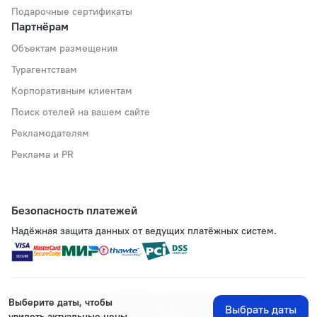
Подарочные сертификаты
Партнёрам
Объектам размещения
Турагентствам
Корпоративным клиентам
Поиск отелей на вашем сайте
Рекламодателям
Реклама и PR
Безопасность платежей
Надёжная защита данных от ведущих платёжных систем.
Политика хранения и обработки персональных данных
Выберите даты, чтобы
Выбрать даты
Применяются рекомендательные технологии
увидеть актуальные цены