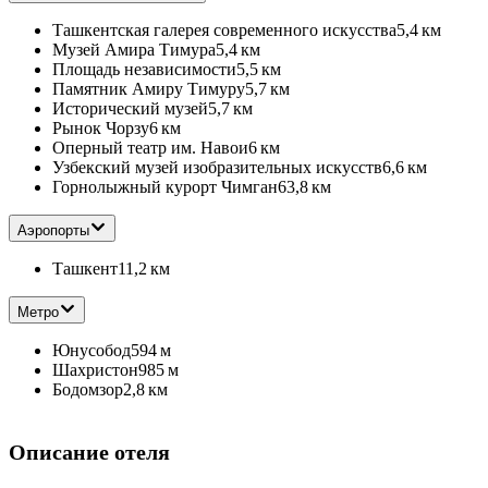
Ташкентская галерея современного искусства
5,4 км
Музей Амира Тимура
5,4 км
Площадь независимости
5,5 км
Памятник Амиру Тимуру
5,7 км
Исторический музей
5,7 км
Рынок Чорзу
6 км
Оперный театр им. Навои
6 км
Узбекский музей изобразительных искусств
6,6 км
Горнолыжный курорт Чимган
63,8 км
Аэропорты
Ташкент
11,2 км
Метро
Юнусобод
594 м
Шахристон
985 м
Бодомзор
2,8 км
Описание отеля