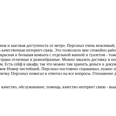
инов и шаговая доступность от метро. Персонал очень вежливый,
ь качественная интернет-связь. Это позволило мне спокойно рабо
екрасная и большая комната с отдельной ванной и туалетом - то
траки отличные и разнообразные. Можно заказать доставку в ном
. Есть сейф в шкафу, так что можно там хранить деньги и доку
ков Номер чистейший. Персонал постоянно спрашивал, нужно ли
ичку Персонал помогал и ответил на все вопросы. Отношение даж
 качество, обслуживание, помощь, качество интернет связи - вы