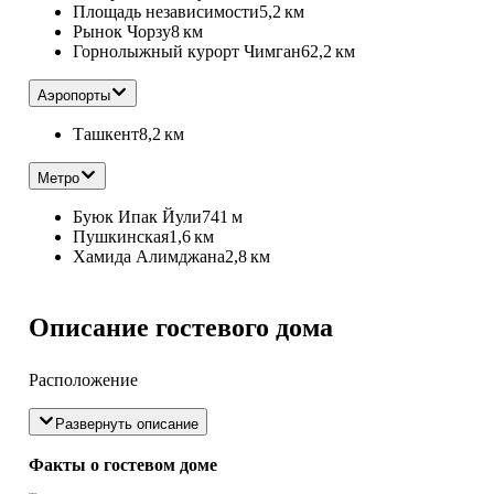
Площадь независимости
5,2 км
Рынок Чорзу
8 км
Горнолыжный курорт Чимган
62,2 км
Аэропорты
Ташкент
8,2 км
Метро
Буюк Ипак Йули
741 м
Пушкинская
1,6 км
Хамида Алимджана
2,8 км
Описание гостевого дома
Расположение
Развернуть описание
Факты о гостевом доме