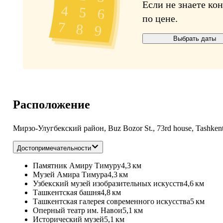
Если не знаете ко
по цене.
Выбрать даты
Расположение
Мирзо-Улугбекский район, Buz Bozor St., 73rd house, Tashken
Достопримечательности
Памятник Амиру Тимуру
4,3 км
Музей Амира Тимура
4,3 км
Узбекский музей изобразительных искусств
4,6 км
Ташкентская башня
4,8 км
Ташкентская галерея современного искусства
5 км
Оперный театр им. Навои
5,1 км
Исторический музей
5,1 км