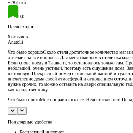
+28 фото
9,0
Превосходно
6 отзывов
Anatolii
Что было хорошо
Около отеля достаточное количество магаз
отвечает на все вопросы. Для меня главным в отеле оказалас
Если снова поеду в Ташкент, то остановлюсь только там. Пр
небольшой, очень уютный, поэтому есть ощущение дома. Зав
в столовую Прекрасный номер с отдельной ванной и туалетом
впечатление дома своей атмосферой и отношением сотрудни
нужна срочно, то можно оставить на двери специальную табл
как к родственнику
Что было плохо
Мне понравилось все. Недостатков нет. Цена,
Популярные удобства
Бесплатный интернет