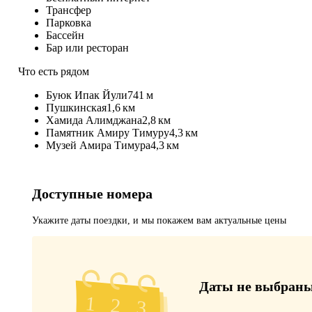
Трансфер
Парковка
Бассейн
Бар или ресторан
Что есть рядом
Буюк Ипак Йули
741 м
Пушкинская
1,6 км
Хамида Алимджана
2,8 км
Памятник Амиру Тимуру
4,3 км
Музей Амира Тимура
4,3 км
Доступные номера
Укажите даты поездки, и мы покажем вам актуальные цены
Даты не выбран