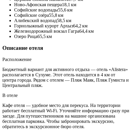
Ново-Афонская пещера
18,1 км
Софийские водопады
55,6 км
Софийские озёра
55,8 км
Алибекский водопад
58,5 км
Горнолыжный курорт Архыз
64,2 км
Железнодорожный вокзал Гагра
64,4 км
Озеро Рица
65,5 км
Описание отеля
Расположение
Бюджетный вариант для активного отдыха — отель «Alistera»
располагается в Сухуме. Этот отель находится в 4 км от
центра города. Рядом с отелем — Пляж Маяк, Пляж Гумиста и
Центральный пляж.
В отеле
Кафе отеля — удобное место для перекуса. На территории
работает бесплатный Wi-Fi. Уточняйте информацию сразу при
заезде. Для путешественников на машине организована
бесплатная парковка. Чтобы забронировать экскурсию,
обратитесь в экскурсионное бюро отеля.