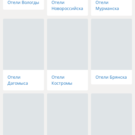
Отели Вологды
Отели
Отели
Новороссийска
Мурманска
Отели
Отели
Отели Брянска
Дагомыса
Костромы