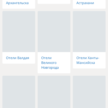
Архангельска
Астрахани
Отели Валдая
Отели
Отели Ханты-
Великого
Мансийска
Новгорода