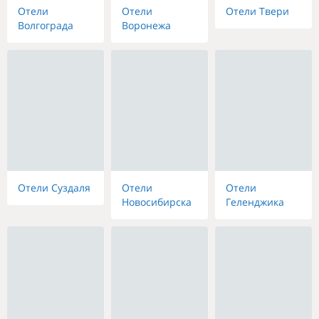
Отели
Отели
Отели Твери
Волгограда
Воронежа
Отели Суздаля
Отели
Отели
Новосибирска
Геленджика