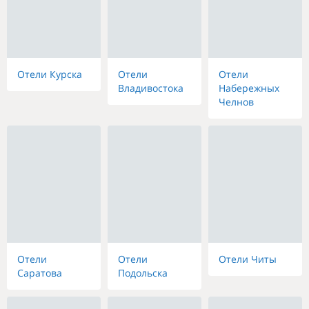
Отели Курска
Отели
Отели
Владивостока
Набережных
Челнов
Отели
Отели
Отели Читы
Саратова
Подольска