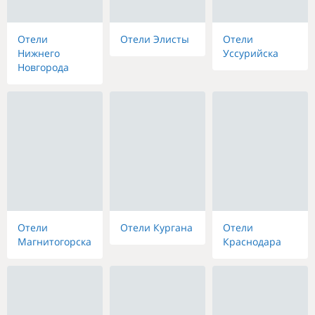
Отели
Отели Элисты
Отели
Нижнего
Уссурийска
Новгорода
Отели
Отели Кургана
Отели
Магнитогорска
Краснодара