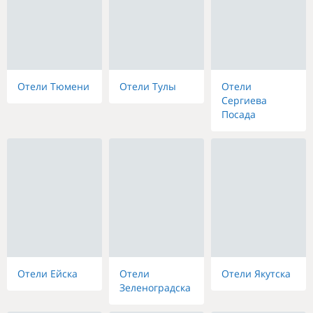
Отели Тюмени
Отели Тулы
Отели
Сергиева
Посада
Отели Ейска
Отели
Отели Якутска
Зеленоградска