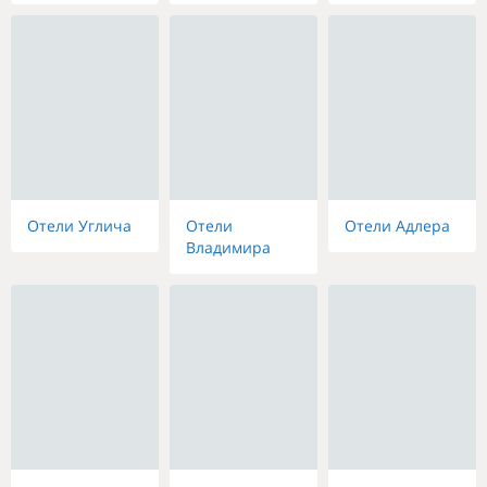
Отели Углича
Отели
Отели Адлера
Владимира