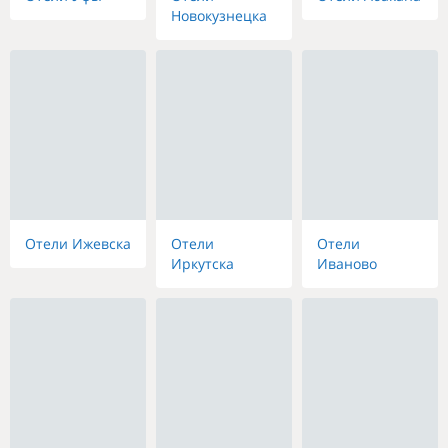
Новокузнецка
Отели Ижевска
Отели
Отели
Иркутска
Иваново