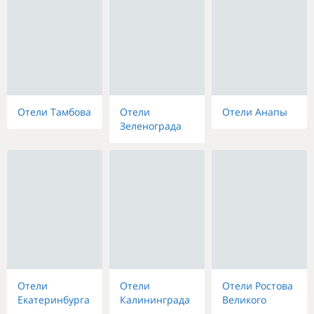
Отели Тамбова
Отели
Отели Анапы
Зеленограда
Отели
Отели
Отели Ростова
Екатеринбурга
Калининграда
Великого