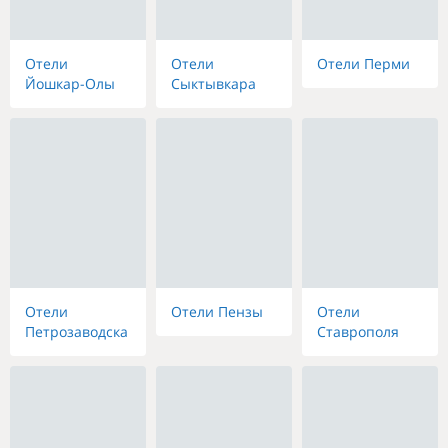
Отели
Отели
Отели Перми
Йошкар-Олы
Сыктывкара
Отели
Отели Пензы
Отели
Петрозаводска
Ставрополя