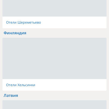
Отели Шереметьево
Финляндия
Отели Хельсинки
Латвия