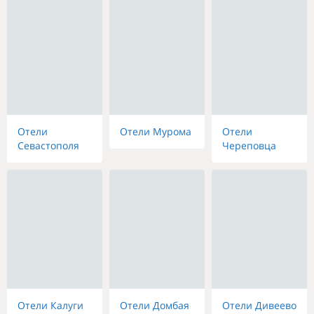
Отели
Отели Мурома
Отели
Севастополя
Череповца
Отели Калуги
Отели Домбая
Отели Дивеево