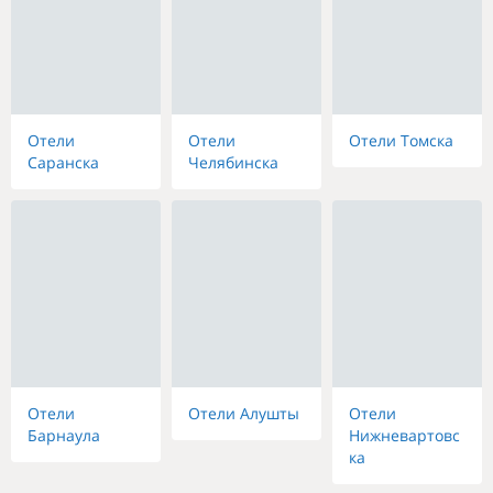
Отели
Отели
Отели Томска
Саранска
Челябинска
Отели
Отели Алушты
Отели
Барнаула
Нижневартовс
ка