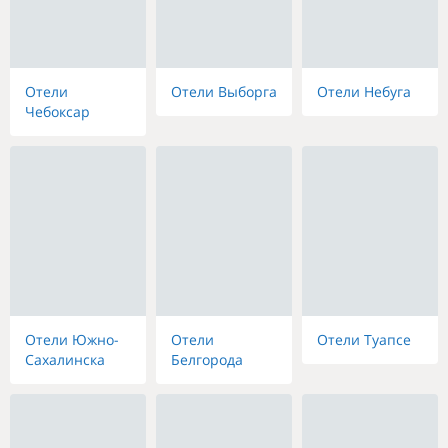
Отели
Отели Выборга
Отели Небуга
Чебоксар
Отели Южно-
Отели
Отели Туапсе
Сахалинска
Белгорода