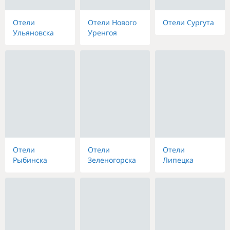
Отели
Отели Нового
Отели Сургута
Ульяновска
Уренгоя
Отели
Отели
Отели
Рыбинска
Зеленогорска
Липецка