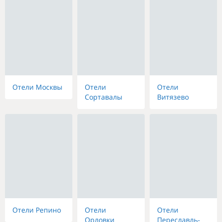
Отели Москвы
Отели
Отели
Сортавалы
Витязево
Отели Репино
Отели
Отели
Орловки
Переславль-