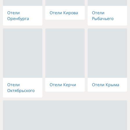
Отели
Отели Кирова
Отели
Оренбурга
Рыбачьего
Отели
Отели Керчи
Отели Крыма
Октябрьского