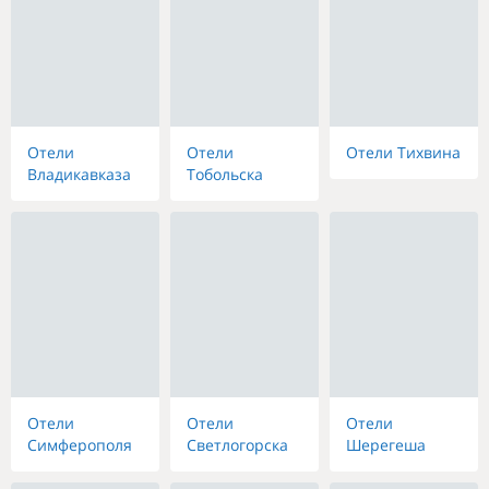
Отели
Отели
Отели Тихвина
Владикавказа
Тобольска
Отели
Отели
Отели
Симферополя
Светлогорска
Шерегеша