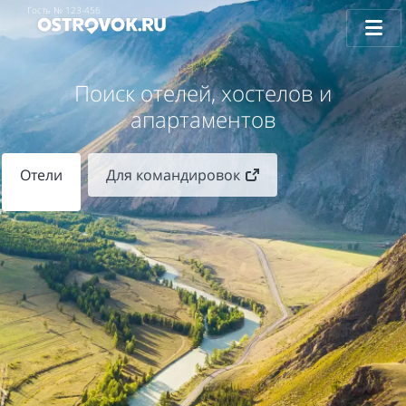
Гость №
123-456
Поиск отелей, хостелов и
апартаментов
Отели
Для командировок