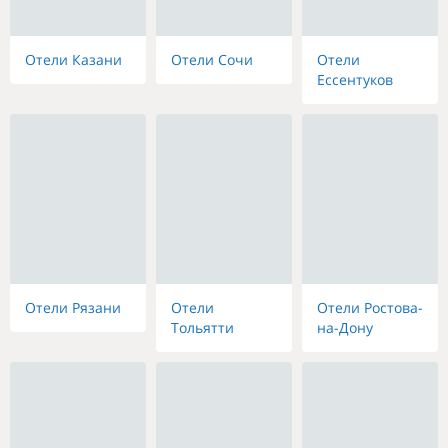
Отели Казани
Отели Сочи
Отели
Ессентуков
Отели Рязани
Отели
Отели Ростова-
Тольятти
на-Дону