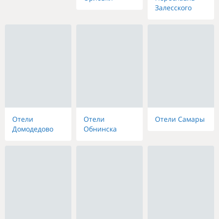
Залесского
Отели
Отели
Отели Самары
Домодедово
Обнинска