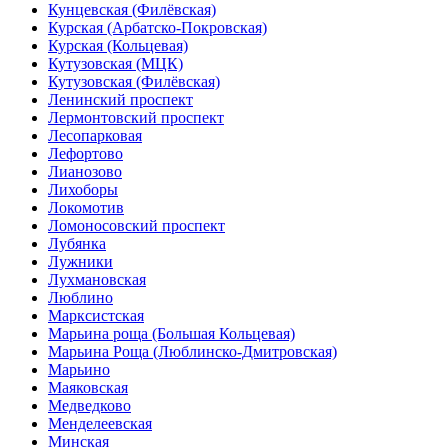
Кунцевская (Филёвская)
Курская (Арбатско-Покровская)
Курская (Кольцевая)
Кутузовская (МЦК)
Кутузовская (Филёвская)
Ленинский проспект
Лермонтовский проспект
Лесопарковая
Лефортово
Лианозово
Лихоборы
Локомотив
Ломоносовский проспект
Лубянка
Лужники
Лухмановская
Люблино
Марксистская
Марьина роща (Большая Кольцевая)
Марьина Роща (Люблинско-Дмитровская)
Марьино
Маяковская
Медведково
Менделеевская
Минская