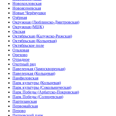
Новохохловская
Новоясеневская
Новые Черёмушки
Озёрная
Окружная (Люблинско-Дмитровская)
Окружная (МЦК)
Окская
Октябрьская (Калужско-Рижская)
Октябрьская (Кольцевая)
Октябрьское поле
Ольховая
Орехово
Отрадное
Охотный ряд
Павелецкая (Замоскворецкая)
Павелецкая (Кольцевая)
Панфиловская
Парк культуры (Кольцевая)
Парк культуры (Сокольническая)
Парк Победы (Арбатско-Покровская)
Парк Победы (Солнцевская)
Партизанская
Первомайская
Перово
Петровский парк