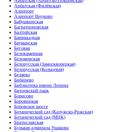
Арбатская (Арбатско-Покровская)
Арбатская (Филёвская)
Аэропорт
Аэропорт Внуково
Бабушкинская
Багратионовская
Балтийская
Баррикадная
Бауманская
Беговая
Белокаменная
Беломорская
Белорусская (Замоскворецкая)
Белорусская (Кольцевая)
Беляево
Бибирево
Библиотека имени Ленина
Битцевский парк
Борисово
Боровицкая
Боровское шоссе
Ботанический сад (Калужско-Рижская)
Ботанический сад (МЦК)
Братиславская
Бульвар адмирала Ушакова