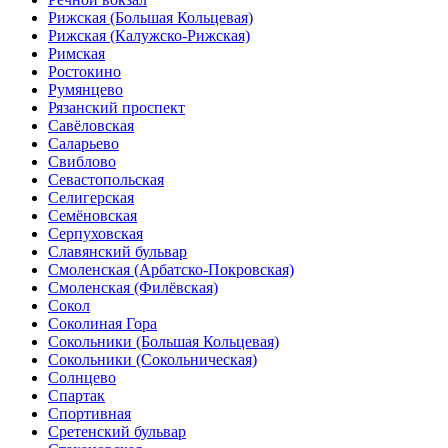
Рижская (Большая Кольцевая)
Рижская (Калужско-Рижская)
Римская
Ростокино
Румянцево
Рязанский проспект
Савёловская
Саларьево
Свиблово
Севастопольская
Селигерская
Семёновская
Серпуховская
Славянский бульвар
Смоленская (Арбатско-Покровская)
Смоленская (Филёвская)
Сокол
Соколиная Гора
Сокольники (Большая Кольцевая)
Сокольники (Сокольническая)
Солнцево
Спартак
Спортивная
Сретенский бульвар