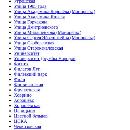
Угрешская
Улица 1905 года
Улица Академика Королёва (Монорельс)
Улица Академика Янгеля
Улица Горчакова
Улица Дмитриевского
Улица Милашенкова (Монорельс)
Улица Сергея Эйзенштейна (Монорельс)
Улица Скобелевская
Улица Старокачаловская
Университет
Университет Дружбы Народов
Физтех
Филатов Луг
Филёвский парк
Фили
Фонвизинская
Фрунзенская
Ховрино
Хорошёво
Хорошёвская
Царицыно
Цветной бульвар
ЦСКА
Черкизовская