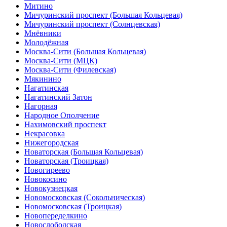
Митино
Мичуринский проспект (Большая Кольцевая)
Мичуринский проспект (Солнцевская)
Мнёвники
Молодёжная
Москва-Сити (Большая Кольцевая)
Москва-Сити (МЦК)
Москва-Сити (Филевская)
Мякинино
Нагатинская
Нагатинский Затон
Нагорная
Народное Ополчение
Нахимовский проспект
Некрасовка
Нижегородская
Новаторская (Большая Кольцевая)
Новаторская (Троицкая)
Новогиреево
Новокосино
Новокузнецкая
Новомосковская (Сокольническая)
Новомосковская (Троицкая)
Новопеределкино
Новослободская