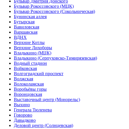
Бульвар Дмитрия Донского
Бульвар Рокоссовского (МЦК)
Бульвар Рокоссовского (Сокольническая)
Бунинская аллея
Бутырская
Вавиловская
Варшавская
ВДНХ
Верхние Котлы
Верхние Лихоборы
Владыкино (МЦК)
Владыкино (Серпуховско-Тимирязевская)
Водный стадион
Войковская
Волгоградский проспект
Волжская
Волоколамская
Воробьёвы горы
Воронцовская
Выставочный центр (Монорельс)
Выхино
Генерала Тюленева
Говорово
Давыдково
Деловой центр (Солнцевская)