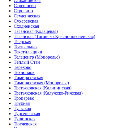
Стахановская
Стрешнево
Строгино
Студенческая
Сухаревская
Сходненская
Таганская (Кольцевая)
Таганская (Таганско-Краснопресненская)
Тверская
Театральная
Текстильщики
Телецентр (Монорельс)
Тёплый Стан
Терехово
Технопарк
Тимирязевская
Тимирязевская (Монорельс)
Третьяковская (Калининская)
Третьяковская (Калужско-Рижская)
Тропарёво
Трубная
Тульская
Тургеневская
Тушинская
Тютчевская