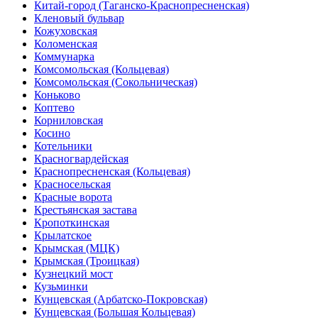
Китай-город (Таганско-Краснопресненская)
Кленовый бульвар
Кожуховская
Коломенская
Коммунарка
Комсомольская (Кольцевая)
Комсомольская (Сокольническая)
Коньково
Коптево
Корниловская
Косино
Котельники
Красногвардейская
Краснопресненская (Кольцевая)
Красносельская
Красные ворота
Крестьянская застава
Кропоткинская
Крылатское
Крымская (МЦК)
Крымская (Троицкая)
Кузнецкий мост
Кузьминки
Кунцевская (Арбатско-Покровская)
Кунцевская (Большая Кольцевая)