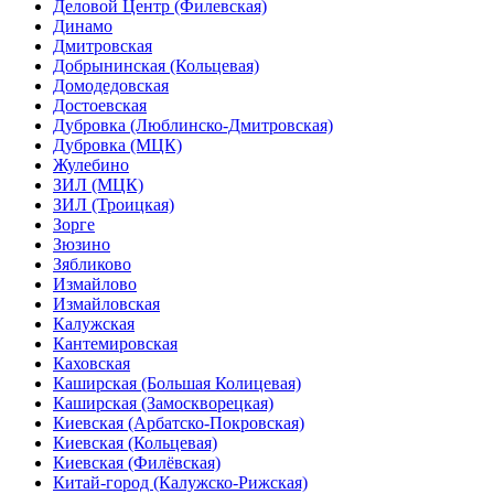
Деловой Центр (Филевская)
Динамо
Дмитровская
Добрынинская (Кольцевая)
Домодедовская
Достоевская
Дубровка (Люблинско-Дмитровская)
Дубровка (МЦК)
Жулебино
ЗИЛ (МЦК)
ЗИЛ (Троицкая)
Зорге
Зюзино
Зябликово
Измайлово
Измайловская
Калужская
Кантемировская
Каховская
Каширская (Большая Колицевая)
Каширская (Замоскворецкая)
Киевская (Арбатско-Покровская)
Киевская (Кольцевая)
Киевская (Филёвская)
Китай-город (Калужско-Рижская)