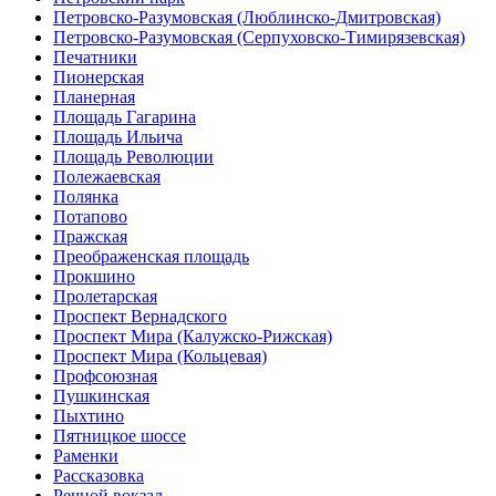
Петровско-Разумовская (Люблинско-Дмитровская)
Петровско-Разумовская (Серпуховско-Тимирязевская)
Печатники
Пионерская
Планерная
Площадь Гагарина
Площадь Ильича
Площадь Революции
Полежаевская
Полянка
Потапово
Пражская
Преображенская площадь
Прокшино
Пролетарская
Проспект Вернадского
Проспект Мира (Калужско-Рижская)
Проспект Мира (Кольцевая)
Профсоюзная
Пушкинская
Пыхтино
Пятницкое шоссе
Раменки
Рассказовка
Речной вокзал