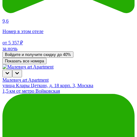
9,6
Номер в этом отеле
от 5 357 ₽
за ночь
Войдите
и получите скидку до
40%
Показать все номера
Малевич art Apartment
улица Клары Цеткин, д. 18 корп. 3, Москва
1,5 км от метро Войковская