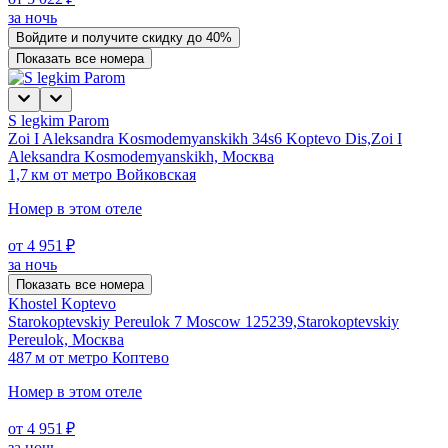
за ночь
Войдите
и получите скидку до
40%
Показать все номера
S legkim Parom
Zoi I Aleksandra Kosmodemyanskikh 34s6 Koptevo Dis,Zoi I
Aleksandra Kosmodemyanskikh, Москва
1,7 км от метро Войковская
Номер в этом отеле
от 4 951 ₽
за ночь
Показать все номера
Khostel Koptevo
Starokoptevskiy Pereulok 7 Moscow 125239,Starokoptevskiy
Pereulok, Москва
487 м от метро Коптево
Номер в этом отеле
от 4 951 ₽
за ночь