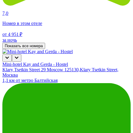
7,0
Номер в этом отеле
от 4 951 ₽
за ночь
Показать все номера
Mini-hotel Kay and Gerda - Hostel
Klary Tsetkin Street 29 Moscow 125130,Klary Tsetkin Street,
Москва
1,1 км от метро Балтийская