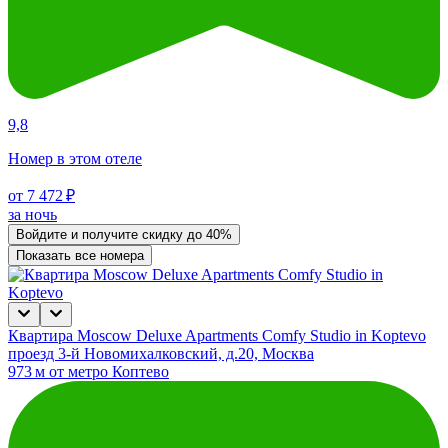
9,8
Номер в этом отеле
от 7 472 ₽
за ночь
Войдите
и получите скидку до
40%
Показать все номера
Квартира Moscow Deluxe Apartments Comfy Studio in Koptevo
проезд 3-й Новомихалковский, д.20, Москва
973 м от метро Коптево