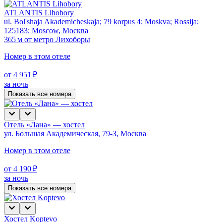
ATLANTIS Lihobory
ul. Bol'shaja Akademicheskaja; 79 korpus 4; Moskva; Rossija;
125183; Moscow, Москва
365 м от метро Лихоборы
Номер в этом отеле
от 4 951 ₽
за ночь
Показать все номера
Отель «Лана» — хостел
ул. Большая Академическая, 79-3, Москва
Номер в этом отеле
от 4 190 ₽
за ночь
Показать все номера
Хостел Koptevo