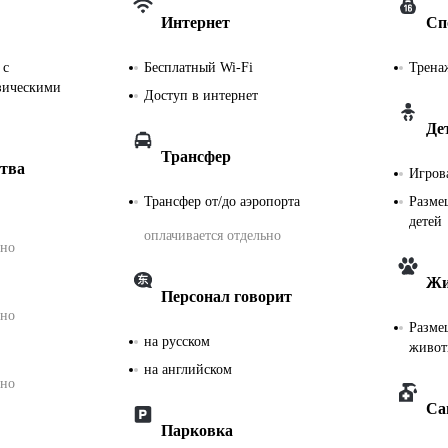
Интернет
Сп
 с
Бесплатный Wi-Fi
Трена
зическими
Доступ в интернет
Де
Трансфер
ства
Игров
Трансфер от/до аэропорта
Разме
детей
оплачивается отдельно
ьно
Жи
Персонал говорит
ьно
Разме
на русском
живо
на английском
ьно
Са
Парковка