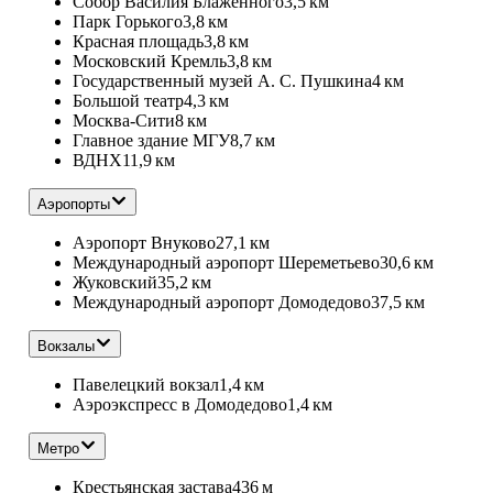
Собор Василия Блаженного
3,5 км
Парк Горького
3,8 км
Красная площадь
3,8 км
Московский Кремль
3,8 км
Государственный музей А. С. Пушкина
4 км
Большой театр
4,3 км
Москва-Сити
8 км
Главное здание МГУ
8,7 км
ВДНХ
11,9 км
Аэропорты
Аэропорт Внуково
27,1 км
Международный аэропорт Шереметьево
30,6 км
Жуковский
35,2 км
Международный аэропорт Домодедово
37,5 км
Вокзалы
Павелецкий вокзал
1,4 км
Аэроэкспресс в Домодедово
1,4 км
Метро
Крестьянская застава
436 м