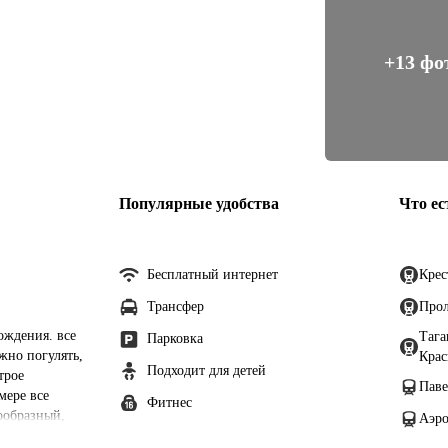
+13 фо
Популярные удобства
Что ес
Бесплатный интернет
Крес
Трансфер
Прол
ождения. все
Тага
Парковка
жно погулять,
Крас
Подходит для детей
трое
Паве
мере все
Фитнес
ообразный,
Аэро
ем ещё.