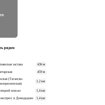
то
ть рядом
тьянская застава
436 м
етарская
459 м
нская (Таганско-
1,2 км
нопресненская)
лецкий вокзал
1,4 км
экспресс в Домодедово
1,4 км