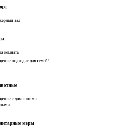
орт
жерный зал
ти
ая комната
щение подходит для семей/
вотные
щение с домашними
тными
нитарные меры