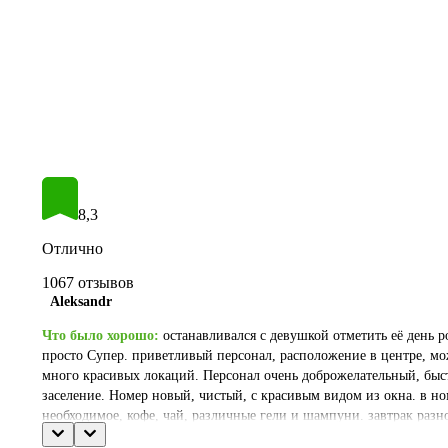
8,3
Отлично
1067 отзывов
Aleksandr
Что было хорошо
останавливался с девушкой отметить её день р
просто Супер. приветливый персонал, расположение в центре, мо
много красивых локаций. Персонал очень доброжелательный, быс
заселение. Номер новый, чистый, с красивым видом из окна. в но
необходимое, кофе, чай, различные гели и шампуни. завтрак разн
подойдет любому и на любой вкус. все очень понравилось, приед