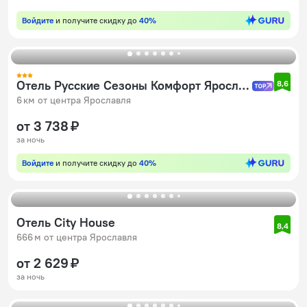
Войдите
и получите скидку до
40%
Отель Русские Сезоны Комфорт Ярославль
8,6
6 км от центра Ярославля
от 3 738 ₽
за ночь
Войдите
и получите скидку до
40%
Отель City House
8,4
666 м от центра Ярославля
от 2 629 ₽
за ночь