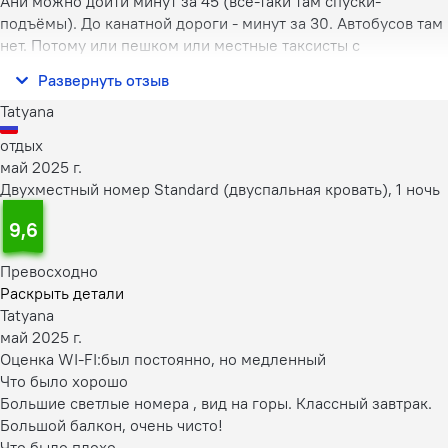
Ани можно дойти минут за 45 (всё-таки там спуски-
подъёмы). До канатной дороги - минут за 30. Автобусов там
нет. Потому или пешком или местные таксисты с
удовольствием подбросят.
Развернуть отзыв
Отель большой и современный. Всё красиво, чисто, акку
Tatyana
отдых
май 2025 г.
Двухместный номер Standard (двуспальная кровать), 1 ночь
9,6
Превосходно
Раскрыть детали
Tatyana
май 2025 г.
Оценка WI-FI:
был постоянно, но медленный
Что было хорошо
Большие светлые номера , вид на горы. Классный завтрак.
Большой балкон, очень чисто!
Что было плохо