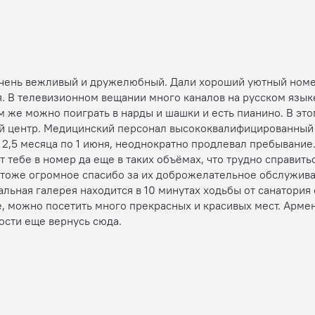
очень вежливый и дружелюбный. Дали хороший уютный номер 
 В телевизионном вещании много каналов на русском языке.
ам же можно поиграть в нарды и шашки и есть пианино. В эт
ный центр. Медицинский персонал высококвалифицированный
л 2,5 месяца по 1 июня, неоднократно продлевал пребывание
т тебе в номер да еще в таких объёмах, что трудно справить
м тоже огромное спасибо за их доброжелательное обслужива
альная галерея находится в 10 минутах ходьбы от санатория
 можно посетить много прекрасных и красивых мест. Армени
ости еще вернусь сюда.