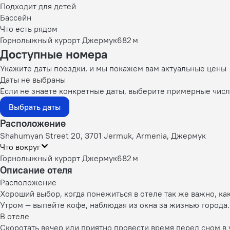
Подходит для детей
Бассейн
Что есть рядом
Горнолыжный курорт Джермук
682 м
Доступные номера
Укажите даты поездки, и мы покажем вам актуальные цены
Даты не выбраны
Если не знаете конкретные даты, выберите примерные числа
Выбрать даты
Расположение
Shahumyan Street 20, 3701 Jermuk, Armenia, Джермук
Что вокруг
Горнолыжный курорт Джермук
682 м
Описание отеля
Расположение
Хороший выбор, когда понежиться в отеле так же важно, как
Утром — выпейте кофе, наблюдая из окна за жизнью города
В отеле
Скоротать вечер или приятно провести время перед сном в 