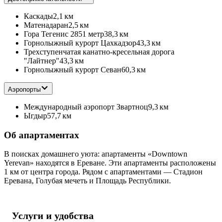
Каскады
2,1 км
Матенадаран
2,5 км
Гора Тегенис 2851 метр
38,3 км
Горнолыжный курорт Цахкадзор
43,3 км
Трехступенчатая канатно-кресельная дорога
"Лайтнер"
43,3 км
Горнолыжный курорт Севан
60,3 км
Аэропорты
Международный аэропорт Звартноц
9,3 км
Ыгдыр
57,7 км
Об апартаментах
В поисках домашнего уюта: апартаменты «Downtown
Yerevan» находятся в Ереване. Эти апартаменты расположены
1 км от центра города. Рядом с апартаментами — Стадион
Еревана, Голубая мечеть и Площадь Республики.
Услуги и удобства