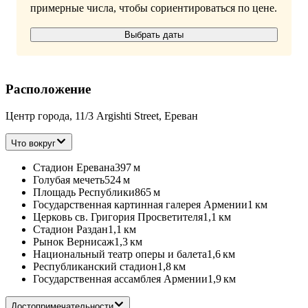
примерные числа, чтобы сориентироваться по цене.
Выбрать даты
Расположение
Центр города, 11/3 Argishti Street, Ереван
Что вокруг
Стадион Еревана
397 м
Голубая мечеть
524 м
Площадь Республики
865 м
Государственная картинная галерея Армении
1 км
Церковь св. Григория Просветителя
1,1 км
Стадион Раздан
1,1 км
Рынок Вернисаж
1,3 км
Национальный театр оперы и балета
1,6 км
Республиканский стадион
1,8 км
Государственная ассамблея Армении
1,9 км
Достопримечательности