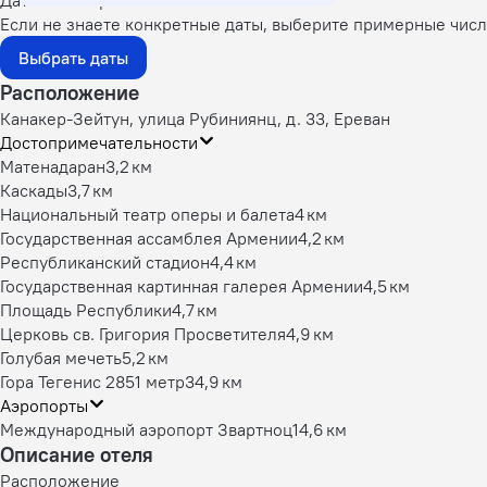
Даты не выбраны
Если не знаете конкретные даты, выберите примерные числа
Выбрать даты
Расположение
Канакер-Зейтун, улица Рубиниянц, д. 33, Ереван
Достопримечательности
Матенадаран
3,2 км
Каскады
3,7 км
Национальный театр оперы и балета
4 км
Государственная ассамблея Армении
4,2 км
Республиканский стадион
4,4 км
Государственная картинная галерея Армении
4,5 км
Площадь Республики
4,7 км
Церковь св. Григория Просветителя
4,9 км
Голубая мечеть
5,2 км
Гора Тегенис 2851 метр
34,9 км
Аэропорты
Международный аэропорт Звартноц
14,6 км
Описание отеля
Расположение