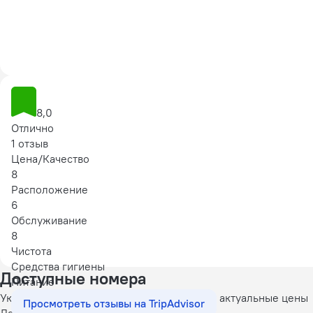
8,0
Отлично
1 отзыв
Цена/Качество
8
Расположение
6
Обслуживание
8
Чистота
Средства гигиены
Доступные номера
Питание
Укажите даты поездки, и мы покажем вам актуальные цены
Просмотреть отзывы на TripAdvisor