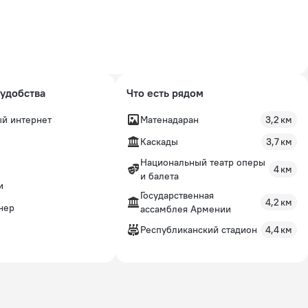
удобства
Что есть рядом
й интернет
Матенадаран
3,2 км
Каскады
3,7 км
Национальный театр оперы
4 км
и балета
и
Государственная
4,2 км
нер
ассамблея Армении
Республиканский стадион
4,4 км